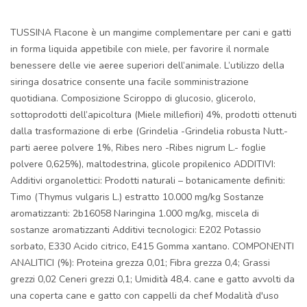
TUSSINA Flacone è un mangime complementare per cani e gatti
in forma liquida appetibile con miele, per favorire il normale
benessere delle vie aeree superiori dell’animale. L’utilizzo della
siringa dosatrice consente una facile somministrazione
quotidiana. Composizione Sciroppo di glucosio, glicerolo,
sottoprodotti dell’apicoltura (Miele millefiori) 4%, prodotti ottenuti
dalla trasformazione di erbe (Grindelia -Grindelia robusta Nutt.-
parti aeree polvere 1%, Ribes nero -Ribes nigrum L.- foglie
polvere 0,625%), maltodestrina, glicole propilenico ADDITIVI:
Additivi organolettici: Prodotti naturali – botanicamente definiti:
Timo (Thymus vulgaris L.) estratto 10.000 mg/kg Sostanze
aromatizzanti: 2b16058 Naringina 1.000 mg/kg, miscela di
sostanze aromatizzanti Additivi tecnologici: E202 Potassio
sorbato, E330 Acido citrico, E415 Gomma xantano. COMPONENTI
ANALITICI (%): Proteina grezza 0,01; Fibra grezza 0,4; Grassi
grezzi 0,02 Ceneri grezzi 0,1; Umidità 48,4. cane e gatto avvolti da
una coperta cane e gatto con cappelli da chef Modalità d'uso