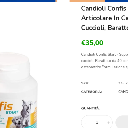
Candioli Confi
Articolare In C
Cuccioli, Bara
€35,00
Candioli Confis Start - Supp
cuccioli, Barattolo da 40 c
osteoartrite Formulazione spe
SKU:
Y7-EZ
CATEGORIA:
CAND
QUANTITÀ:
-
+