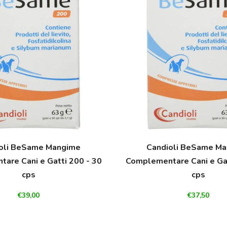
oli BeSame Mangime
Candioli BeSame M
are Cani e Gatti 200 - 30
Complementare Cani e Gat
cps
cps
€39,00
€37,50