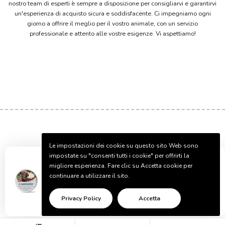
nostro team di esperti è sempre a disposizione per consigliarvi e garantirvi
un'esperienza di acquisto sicura e soddisfacente. Ci impegniamo ogni
giorno a offrire il meglio per il vostro animale, con un servizio
professionale e attento alle vostre esigenze. Vi aspettiamo!
Le impostazioni dei cookie su questo sito Web sono
HELP
impostate su "consenti tutti i cookie" per offrirti la
Carla ha
Acquistato!
-
Da
Napoli, Italia
migliore esperienza. Fare clic su Accetta cookie per
Bayer 83883988 Big Collar Seresto,
continuare a utilizzare il sito.
INFORMATION
Cani pi? di 8 kg
Privacy Policy
Accetta
COMPANY
15 minuti
Verificato