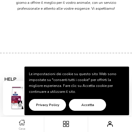
giorno a offrire il meglio per il vostro animale, con un servizio
professionale e attento alle vostre esigenze. Vi aspettiamo!
Le impostazioni dei cookie su questo sito Web sono
HELP
impostate su "consenti tutti i cookie" per offrirti la
migliore esperienza. Fare clic su Accetta cookie per
Francesca ha
Acquistato!
-
Da
Pescara, Italia
continuare a utilizzare il sito.
INFORMATION
HILL'S HPD FELINE I/D 3 kg
Privacy Policy
Accetta
COMPANY
10 minuti
Verificato
Casa