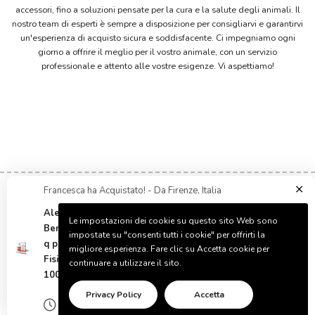
accessori, fino a soluzioni pensate per la cura e la salute degli animali. Il
nostro team di esperti è sempre a disposizione per consigliarvi e garantirvi
un'esperienza di acquisto sicura e soddisfacente. Ci impegniamo ogni
giorno a offrire il meglio per il vostro animale, con un servizio
professionale e attento alle vostre esigenze. Vi aspettiamo!
Francesca ha
Acquistato!
-
Da
Firenze, Italia
Alevica, Alimento complementare per il
Le impostazioni dei cookie su questo sito Web sono
Benessere del Sistema nervoso a base di PEA-
HELP
impostate su "consenti tutti i cookie" per offrirti la
q per Cani e Gatti, mantiene l'Equilibrio
migliore esperienza. Fare clic su Accetta cookie per
Fisiologico del Sistema Nervoso - Flacone da
continuare a utilizzare il sito.
INFORMATION
100 ml
Privacy Policy
Accetta
1 ora
Verificato
COMPANY