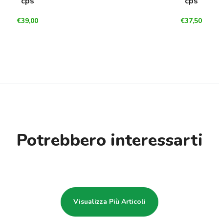
cps
cps
€39,00
€37,50
Potrebbero interessarti
Visualizza Più Articoli