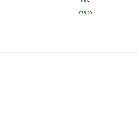
cps
€38,20